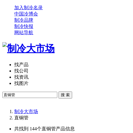
加入制冷名录
中国冷博会
制冷品牌
制冷快报
网站导航
找产品
找公司
找资讯
找图片
搜 索
制冷大市场
直铜管
共找到 144个
直铜管
产品信息