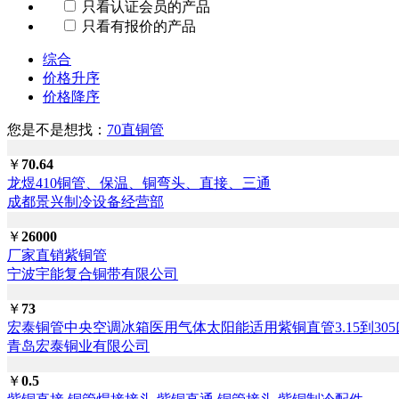
只看认证会员的产品
只看有报价的产品
综合
价格升序
价格降序
您是不是想找：
70直铜管
￥
70.64
龙煜410铜管、保温、铜弯头、直接、三通
成都景兴制冷设备经营部
￥
26000
厂家直销紫铜管
宁波宇能复合铜带有限公司
￥
73
宏泰铜管中央空调冰箱医用气体太阳能适用紫铜直管3.15到305
青岛宏泰铜业有限公司
￥
0.5