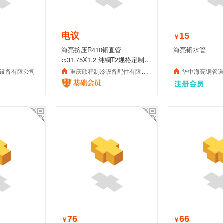
电议
15
￥
海亮挤压R410铜直管
海亮铜水管
φ31.75X1.2 纯铜T2规格定制紫
铜管
设备有限公司
重庆欣程制冷设备配件有限公司
华中海亮铜管
76
66
￥
￥