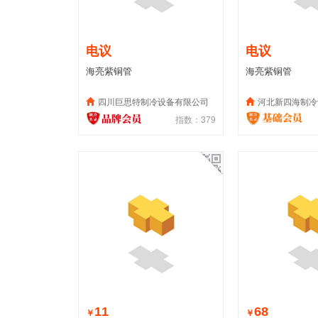
电议
电议
海亮紫铜管
海亮紫铜管
四川巨思特制冷设备有限公司
河北新四海制冷
指数：379
11
68
￥
￥