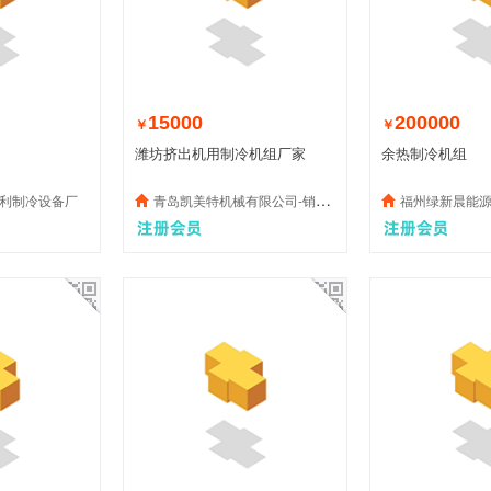
15000
200000
￥
￥
潍坊挤出机用制冷机组厂家
余热制冷机组
利制冷设备厂
青岛凯美特机械有限公司-销售部
福州绿新晨能