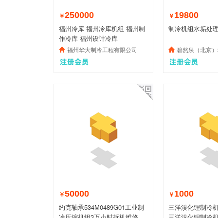
250000
19800
￥
￥
福州冷库 福州冷库机组 福州制
制冷机组水垢处
作冷库 福州设计冷库
福州华大制冷工程有限公司
碧然泉（北京）
50000
1000
￥
￥
约克轴承534M0489G01工业制
三洋溴化锂制冷
冷压缩机组3万小时拆机维修配
三洋溴化锂制冷