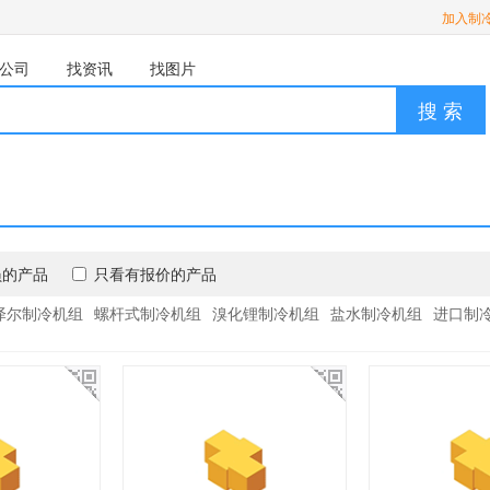
加入制
公司
找资讯
找图片
搜 索
员的产品
只看有报价的产品
泽尔制冷机组
螺杆式制冷机组
溴化锂制冷机组
盐水制冷机组
进口制