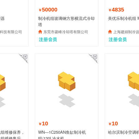
50000
4835
￥
￥
理器
制冷机组玻璃钢方形横流式冷却
美优乐制冷机组 M
塔
科技有限公司
东莞市菱峰冷却塔有限公司
上海建娟制冷
10
10
￥
￥
机组维修保养，
WN—1C250AN鱼缸制冷机
哈尔滨制冷空调
机组维修售后
组/130L冷水机