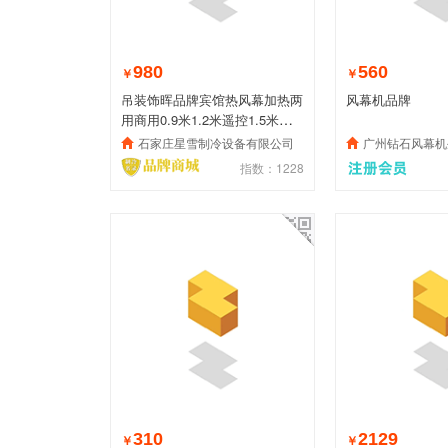
980
560
￥
￥
吊装饰晖品牌宾馆热风幕加热两
风幕机品牌
用商用0.9米1.2米遥控1.5米电
热风帘机
石家庄星雪制冷设备有限公司
广州钻石风幕机
指数：1228
310
2129
￥
￥