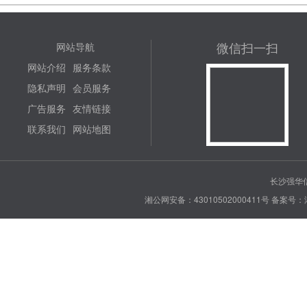
微信扫一扫
网站导航
网站介绍
服务条款
隐私声明
会员服务
广告服务
友情链接
联系我们
网站地图
长沙强华信
湘公网安备：43010502000411号
备案号：湘 