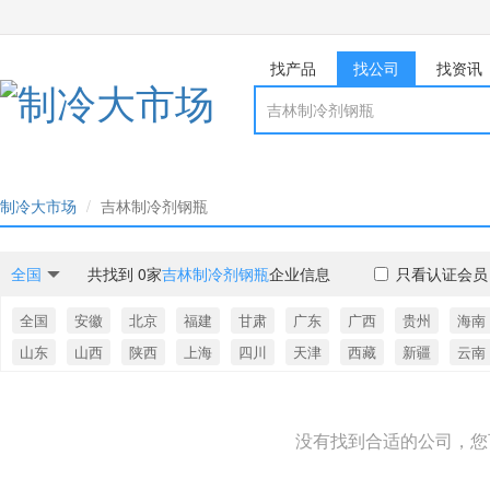
找产品
找公司
找资讯
制冷大市场
吉林制冷剂钢瓶
全国
共找到 0家
吉林制冷剂钢瓶
企业信息
只看认证会员
全国
安徽
北京
福建
甘肃
广东
广西
贵州
海南
山东
山西
陕西
上海
四川
天津
西藏
新疆
云南
没有找到合适的公司，您