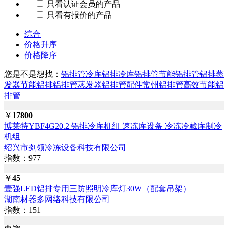
只看认证会员的产品
只看有报价的产品
综合
价格升序
价格降序
您是不是想找：
铝排管
冷库铝排
冷库铝排管
节能铝排管
铝排蒸
发器
节能铝排
铝排管蒸发器
铝排管配件
常州铝排管
高效节能铝
排管
￥
17800
博莱特YBF4G20.2 铝排冷库机组 速冻库设备 冷冻冷藏库制冷
机组
绍兴市剡领冷冻设备科技有限公司
指数：977
￥
45
壹强LED铝排专用三防照明冷库灯30W（配套吊架）
湖南材器多网络科技有限公司
指数：151