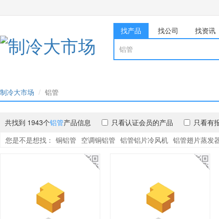
找产品
找公司
找资讯
制冷大市场
铝管
共找到 1943个
铝管
产品信息
只看认证会员的产品
只看有
您是不是想找：
铜铝管
空调铜铝管
铝管铝片冷风机
铝管翅片蒸发