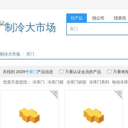
找产品
找公司
找资讯
制冷大市场
库门
共找到 2029个
库门
产品信息
只看认证会员的产品
只看有
您是不是想找：
冷库门
冷库门锁
冷库门铰链
冷库门系列
电动冷库